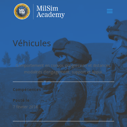
Véhicules
Comportement en convoi, progression et distances,
modalités d’engagement, support et appui.
Compétences
Posté le
7 février 2018