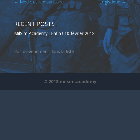
←
Médic et lien sanitaire
Logistique
→
RECENT POSTS
MilSim Academy : Enfin !
10 février 2018
Pas d'événement dans la liste
© 2018 milsim.academy