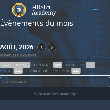
Évènements du mois
AOÛT, 2026
FILTRER LES ÉVÉNEMENTS
PAST & FUTURE EVENTS
ÉVÉNEMENTS:
TOUT
EVENT TYPE 2:
TOUT
SERVEUR:
TOUT
ORGANISATEUR DE L'ÉVÉNEMENT:
TOUT
Pas d'événement
© 2018 milsim.academy